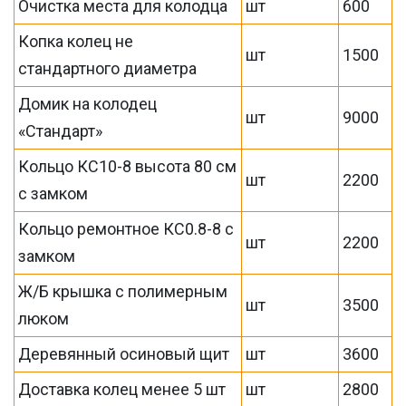
Очистка места для колодца
шт
600
Копка колец не
шт
1500
стандартного диаметра
Домик на колодец
шт
9000
«Стандарт»
Кольцо КС10-8 высота 80 см
шт
2200
с замком
Кольцо ремонтное КС0.8-8 с
шт
2200
замком
Ж/Б крышка с полимерным
шт
3500
люком
Деревянный осиновый щит
шт
3600
Доставка колец менее 5 шт
шт
2800